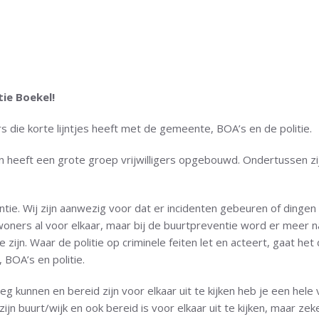
ie Boekel!
ers die korte lijntjes heeft met de gemeente, BOA’s en de politie.
en heeft een grote groep vrijwilligers opgebouwd. Ondertussen zi
ntie. Wij zijn aanwezig voor dat er incidenten gebeuren of dinge
ners al voor elkaar, maar bij de buurtpreventie word er meer na
 zijn. Waar de politie op criminele feiten let en acteert, gaat h
BOA’s en politie.
kunnen en bereid zijn voor elkaar uit te kijken heb je een hele vei
 zijn buurt/wijk en ook bereid is voor elkaar uit te kijken, maar z