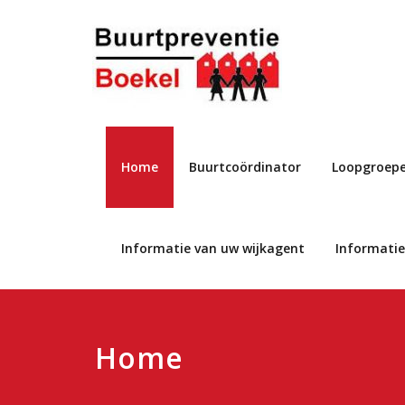
Home
Buurtcoördinator
Loopgroep
Informatie van uw wijkagent
Informati
Home