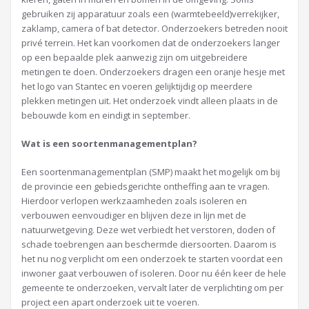
gebruiken zij apparatuur zoals een (warmtebeeld)verrekijker,
zaklamp, camera of bat detector. Onderzoekers betreden nooit
privé terrein. Het kan voorkomen dat de onderzoekers langer
op een bepaalde plek aanwezig zijn om uitgebreidere
metingen te doen. Onderzoekers dragen een oranje hesje met
het logo van Stantec en voeren gelijktijdig op meerdere
plekken metingen uit. Het onderzoek vindt alleen plaats in de
bebouwde kom en eindigt in september.
Wat is een soortenmanagementplan?
Een soortenmanagementplan (SMP) maakt het mogelijk om bij
de provincie een gebiedsgerichte ontheffing aan te vragen.
Hierdoor verlopen werkzaamheden zoals isoleren en
verbouwen eenvoudiger en blijven deze in lijn met de
natuurwetgeving. Deze wet verbiedt het verstoren, doden of
schade toebrengen aan beschermde diersoorten. Daarom is
het nu nog verplicht om een onderzoek te starten voordat een
inwoner gaat verbouwen of isoleren. Door nu één keer de hele
gemeente te onderzoeken, vervalt later de verplichting om per
project een apart onderzoek uit te voeren.