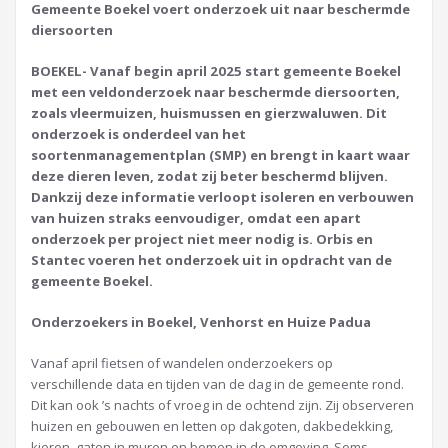
Gemeente Boekel voert onderzoek uit naar beschermde
diersoorten
BOEKEL- Vanaf begin april 2025 start gemeente Boekel
met een veldonderzoek naar beschermde diersoorten,
zoals vleermuizen, huismussen en gierzwaluwen. Dit
onderzoek is onderdeel van het
soortenmanagementplan (SMP) en brengt in kaart waar
deze dieren leven, zodat zij beter beschermd blijven.
Dankzij deze informatie verloopt isoleren en verbouwen
van huizen straks eenvoudiger, omdat een apart
onderzoek per project niet meer nodig is. Orbis en
Stantec voeren het onderzoek uit in opdracht van de
gemeente Boekel.
Onderzoekers in Boekel, Venhorst en Huize Padua
Vanaf april fietsen of wandelen onderzoekers op
verschillende data en tijden van de dag in de gemeente rond.
Dit kan ook ’s nachts of vroeg in de ochtend zijn. Zij observeren
huizen en gebouwen en letten op dakgoten, dakbedekking,
kieren, gaten in muren en bomen in de omgeving. Soms